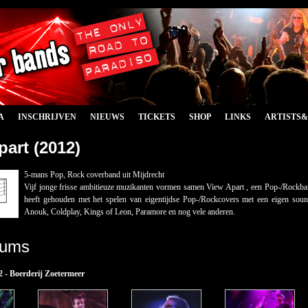
A
INSCHRIJVEN
NIEUWS
TICKETS
SHOP
LINKS
ARTISTS
part (2012)
5-mans Pop, Rock coverband uit Mijdrecht
Vijf jonge frisse ambitieuze muzikanten vormen samen View Apart , een Pop-/Rockban
heeft gehouden met het spelen van eigentijdse Pop-/Rockcovers met een eigen sound
Anouk, Coldplay, Kings of Leon, Paramore en nog vele anderen.
bums
 - Boerderij Zoetermeer