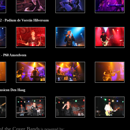
2 - Podium de Vorstin Hilversum
 - P60 Amstelveen
 Musicon Den Haag
of the Cover Bands
is powered by: