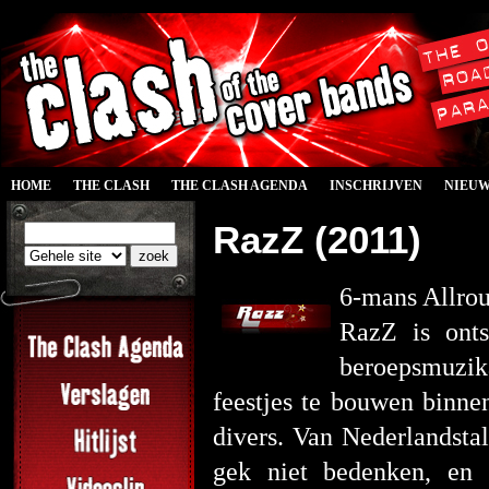
HOME
THE CLASH
THE CLASH AGENDA
INSCHRIJVEN
NIEU
RazZ (2011)
6-mans Allro
RazZ is ont
beroepsmuzik
feestjes te bouwen binne
divers. Van Nederlandstal
gek niet bedenken, en w