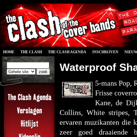
HOME
THE CLASH
THE CLASH AGENDA
INSCHRIJVEN
NIEU
Waterproof Sh
5-mans Pop, 
Frisse coverr
Kane, de Dijk
Collins, White stripes,
ervaren muzikanten die k
zeer goed draaiende b