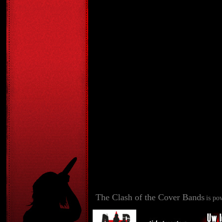
The Clash of the Cover Bands
is po