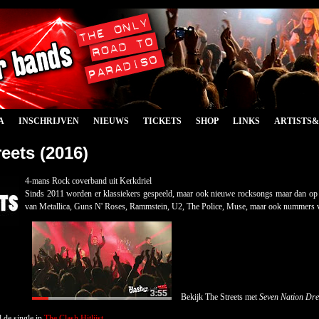
A
INSCHRIJVEN
NIEUWS
TICKETS
SHOP
LINKS
ARTISTS
eets (2016)
4-mans Rock coverband uit Kerkdriel
Sinds 2011 worden er klassiekers gespeeld, maar ook nieuwe rocksongs maar dan op T
van Metallica, Guns N' Roses, Rammstein, U2, The Police, Muse, maar ook nummers v
Bekijk The Streets met
Seven Nation Dr
 de single in
The Clash Hitlijst
.