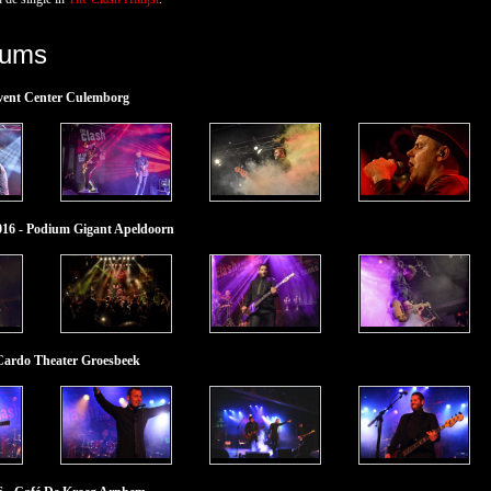
bums
Event Center Culemborg
016 - Podium Gigant Apeldoorn
 Cardo Theater Groesbeek