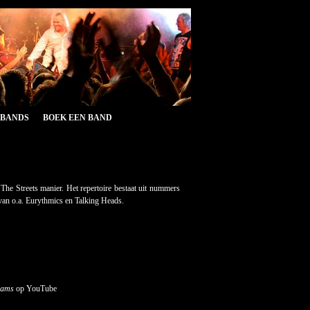
&BANDS
BOEK EEN BAND
he Streets manier. Het repertoire bestaat uit nummers
an o.a. Eurythmics en Talking Heads.
eams
op YouTube