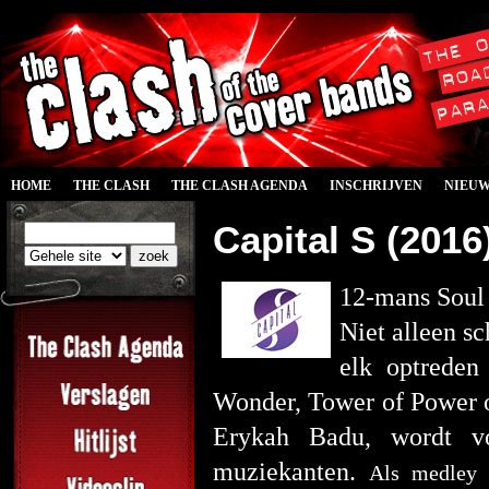
HOME
THE CLASH
THE CLASH AGENDA
INSCHRIJVEN
NIEU
Capital S (2016
12-mans Soul 
Niet alleen s
elk optreden
Wonder, Tower of Power 
Erykah Badu, wordt vo
muziekanten.
Als medley 