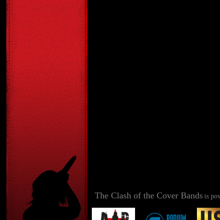
The Clash of the Cover Bands
is po