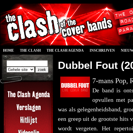
HOME
THE CLASH
THE CLASH AGENDA
INSCHRIJVEN
NIEU
Dubbel Fout (2
7-mans Pop, R
De band is onts
opvullen met pa
was als gelegenheidsband, groe
een greep uit de grootste hits 
wordt vergeten. Het repert