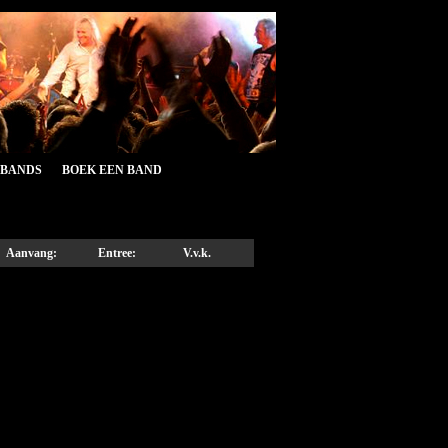
&BANDS
BOEK EEN BAND
Aanvang:
Entree:
V.v.k.