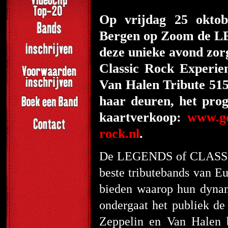
Op vrijdag 25 oktob
Bergen op Zoom de 
deze unieke avond zor
Classic Rock Experie
Van Halen Tribute 51
haar deuren, het pro
kaartverkoop:
www.ge
rock.nl
.
De LEGENDS of CLASSIC 
beste tributebands van E
bieden waarop hun dynam
ondergaat het publiek de
Zeppelin en Van Halen b