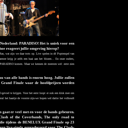
n Nederland: PARADISO! Het is uniek voor een
hoe reageert jullie omgeving hierop?
an, wat zijn we daar trots op. Live spelen in dé Poptempel van
rmee krijg je zelfs een haai aan het blozen… En onze ouders,
naar PARADISO komen. Maar we kennen de meesten wel: eerst zien
u van alle bands is enorm hoog. Jullie zullen
 Grand Finale waar de hoofdprijzen worden
-gevoel te krijgen. Voor het eerst loopt er ook een klok mee om
eral het haaitje de voorste zijn-we hopen wel dattie het volhoudt
 gaat er veel met en voor de bands gebeuren.
 Clash of the Coverbands, The only road to
die tijdens de BENELUX Grand Finale op 23
 een live-single geproduceerd voor The Clash-