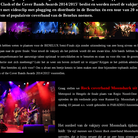
e Clash of the Cover Bands Awards 2014/2015' beslist en worden zowel de vakju
ct met videoclip met plugging en distributie in de Benelux én een tour van 20
beste of populairste coverband van de Benelux noemen.
h hebben weten te plaatsen voor de BENELUX Semi-Finals zijn zonder uitzondering van zeer hoog niveau en h
rgaan naar de grote finale. Voor zowel de vakjury als het publiek wordt dit een zware klus. Alle bands hebben 
umperformance het aanwezige talent optimaal te ontwikkelen en te benutten en staan nu voor één van de groot
ductie met zich meebrengt? Lukt het ze weer om boven zichzelf uit te stijgen? Krijgen ze het publiek ademlo
n? Hoe bereiden zij zich voor? Om u alvast een beetje kennis te laten maken met deze bijzondere topbands zullen
h of the Cover Bands Awards 2014/2015' voorstellen.
Rock coverband Moonshark uit
Graag stellen we
Metropool in Hengelo de finale plaats van Regio Noord-Oost
optreden de dik verdiende prijs voor Runner-Up. Moonshark 
zondag 10 januari a.s. wordt gehouden in PARADISO Amsterd
Het oordeel van de vakjury over Moonshark tijden
luidt:
"De vijf mannen van Classic Rock coverband Moonshark ui
optreden, dat je bijna vergeet dat er op zeer hoog niveau g