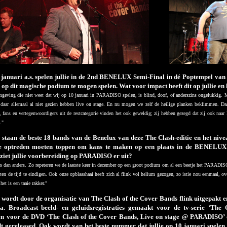
januari a.s. spelen jullie in de 2nd BENELUX Semi-Final in dé Poptempel va
p dit magische podium te mogen spelen. Wat voor impact heeft dit op jullie en 
geving die niet weet dat wij op 10 januari in PARADISO spelen, is blind, doof, of anderszins ongelukkig. M
daar allemaal al niet gezien hebben live on stage. En nu mogen we zelf de heilige planken beklimmen. Daa
, fans en vertegenwoordigers uit de restcategorie vinden het ook geweldig; zij hebben gezegd dat zij ook 
."
taan de beste 18 bands van de Benelux van deze The Clash-editie en het nivea
ge optreden moeten toppen om kans te maken op een plaats in de BENELUX
 ziet jullie voorbereiding op PARADISO er uit?
rs dan anders. Zo repeteren we de laatste keer in december op een groot podium om al een beetje het PARADISO
iten de tijd te eindigen. Ook onze opblaashaai heeft zich al flink vol helium gezogen, zo istie nou eenmaal, ov
het is een taaie rakker."
ordt door de organisatie van The Clash of the Cover Bands flink uitgepakt en
a. Broadcast beeld- en geluidsregistraties gemaakt voor de tv-serie ‘The
n voor de DVD ‘The Clash of the Cover Bands, Live on stage @ PARADISO’ 
rdt gereleased. Ook wordt van het beste nummer dat jullie op 10 januari spelen