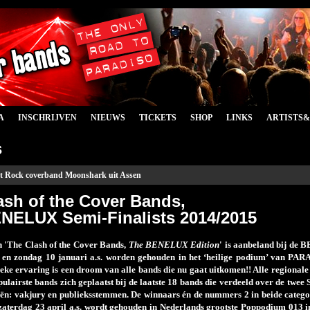
A
INSCHRIJVEN
NIEUWS
TICKETS
SHOP
LINKS
ARTISTS
s
et Rock coverband Moonshark uit Assen
ash of the Cover Bands,
NELUX Semi-Finalists 2014/2015
n 'The Clash of the Cover Bands,
The BENELUX Edition
' is aanbeland bij de
 en zondag 10 januari a.s. worden gehouden in het ‘heilige podium’ van P
ieke ervaring is een droom van alle bands die nu gaat uitkomen!! Alle regionale
pulairste bands zich geplaatst bij de laatste 18 bands die verdeeld over de twe
eën: vakjury en publieksstemmen. De winnaars én de nummers 2 in beide cate
 zaterdag 23 april a.s. wordt gehouden in Nederlands grootste Poppodium 013 i