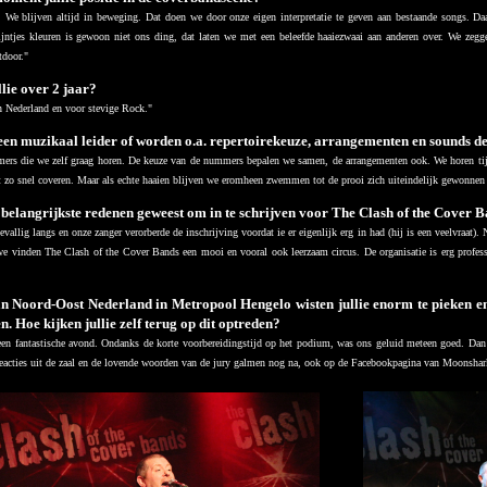
. We blijven altijd in beweging. Dat doen we door onze eigen interpretatie te geven aan bestaande songs. Da
ijntjes kleuren is gewoon niet ons ding, dat laten we met een beleefde haaiezwaai aan anderen over. We zeg
tdoor."
lie over 2 jaar?
n Nederland en voor stevige Rock."
 een muzikaal leider of worden o.a. repertoirekeuze, arrangementen en sounds 
rs die we zelf graag horen. De keuze van de nummers bepalen we samen, de arrangementen ook. We horen tijd
et zo snel coveren. Maar als echte haaien blijven we eromheen zwemmen tot de prooi zich uiteindelijk gewonnen 
e belangrijkste redenen geweest om in te schrijven voor The Clash of the Cover 
llig langs en onze zanger verorberde de inschrijving voordat ie er eigenlijk erg in had (hij is een veelvraat). 
we vinden The Clash of the Cover Bands een mooi en vooral ook leerzaam circus. De organisatie is erg profes
van Noord-Oost Nederland in Metropool Hengelo wisten jullie enorm te pieken 
n. Hoe kijken jullie zelf terug op dit optreden?
en fantastische avond. Ondanks de korte voorbereidingstijd op het podium, was ons geluid meteen goed. Dan s
eacties uit de zaal en de lovende woorden van de jury galmen nog na, ook op de Facebookpagina van Moonshark.