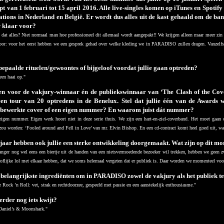
oopt van 1 februari tot 15 april 2016. Alle live-singles komen op iTunes en Spotif
tations in Nederland en België. Er wordt dus alles uit de kast gehaald om de ba
er klaar voor?
s dat alles? Niet normaal man hoe professioneel dit allemaal wordt aangepakt!! We krijgen alleen maar meer zin 
oor: voor het eerst hebben we een gesprek gehad over welke kleding we in PARADISO zullen dragen. Vanzelfsp
bepaalde rituelen/gewoontes of bijgeloof voordat jullie gaan optreden?
een haai op."
en voor de vakjury-winnaar én de publiekswinnaar van ‘The Clash of the Cove
een tour van 20 optredens in de Benelux. Stel dat jullie één van de Awards wi
bewerkte cover of een eigen nummer? En waarom juist dát nummer?
eigen nummer. Eigen werk hoort niet in deze serie thuis. We zijn een hart-en-ziel-coverband. Het moet gaan 
 zou worden: ‘Fooled around and Fell in Love’ van mr. Elvin Bishop. En een cd-contract komt heel goed uit, 
jaar hebben ook jullie een sterke ontwikkeling doorgemaakt. Wat zijn op dit mo
anger nog wel eens een biertje uit de handen van een nietsvermoedende bezoeker wil trekken, hebben we geen 
flijke lol met elkaar hebben, dat we soms helemaal vergeten dat er publiek is. Daar worden we momenteel voo
e belangrijkste ingrediënten om in PARADISO zowel de vakjury als het publiek t
e Rock ’n Roll: vet, strak en rechtdoorzee, gespeeld met passie en een aanstekelijk enthousiasme."
verder nog iets kwijt?
 Daniel’s & Moonshark."