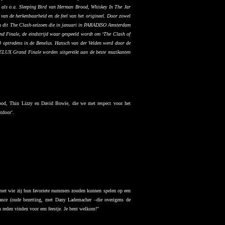
s als o.a. Sleeping Bird van Herman Brood, Whiskey In The Jar
 van de herkenbaarheid en de feel van het origineel. Door zowel
van dit The Clash-seizoen die in januari in PARADISO Amsterdam
 Finale, de eindstrijd waar gespeeld wordt om ‘The Clash of
20 optredens in de Benelux. Hansch van der Velden werd door de
ENELUX Grand Finale worden uitgereikt aan de beste muzikanten
ood, Thin Lizzy en David Bowie, die we met respect voor het
tdoor’.
n met wie zij hun favoriete nummers zouden kunnen spelen op een
ance (oude bezetting, met Dany Lademacher –die overigens de
n reden vinden voor een feestje. Je bent welkom!"