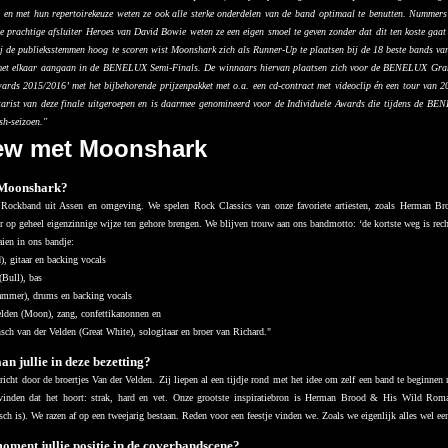
 en met hun repertoirekeuze weten ze ook alle sterke onderdelen van de band optimaal te benutten. Nummer
e prachtige afsluiter Heroes van David Bowie weten ze een eigen smoel te geven zonder dat dit ten koste gaat
bij de publieksstemmen hoog te scoren wist Moonshark zich als Runner-Up te plaatsen bij de 18 beste bands 
 met elkaar aangaan in de BENELUX Semi-Finals. De winnaars hiervan plaatsen zich voor de BENELUX Grand
rds 2015/2016’ met het bijbehorende prijzenpakket met o.a. een cd-contract met videoclip én een tour van 
gitarist van deze finale uitgeroepen en is daarmee genomineerd voor de Individuele Awards die tijdens de B
sh-seizoen."
iew met Moonshark
 Moonshark?
Rockband uit Assen en omgeving. We spelen Rock Classics van onze favoriete artiesten, zoals Herman Br
er op geheel eigenzinnige wijze ten gehore brengen. We blijven trouw aan ons bandmotto: ‘de kortste weg is rech
ien in ons bandje:
), gitaar en backing vocals
(Bull), bas
ammer), drums en backing vocals
elden (Moon), zang, confettikanonnen en
sch van der Velden (Great White), sologitaar en broer van Richard."
an jullie in deze bezetting?
icht door de broertjes Van der Velden. Zij liepen al een tijdje rond met het idee om zelf een band te beginne
vinden dat het hoort: strak, hard en vet. Onze grootste inspiratiebron is Herman Brood & His Wild Rom
ch is). We razen af op een tweejarig bestaan. Reden voor een feestje vinden we. Zoals we eigenlijk alles wel ee
moment jullie positie in de coverbandscene?