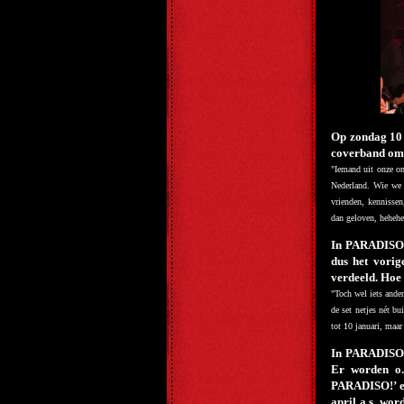
Op zondag 10 
coverband om o
"Iemand uit onze om
Nederland. Wie we 
vrienden, kennissen
dan geloven, hehehe
In PARADISO s
dus het vori
verdeeld. Hoe
"Toch wel iets ande
de set netjes nét bu
tot 10 januari, maar 
In PARADISO w
Er worden o.
PARADISO!’ e
april a.s. wo