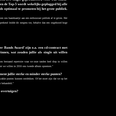
y en de Top-5 wordt wekelijks geplugged bij alle
nds optimaal te promoten bij het grote publiek.
om ons haaiekaartje aan een enthousiast publiek af te geven. Het
rekend leidde dit nergens toe, behalve dan een ongehoord hoge
r Bands Award’ zijn o.a. een cd-contract met
nnen, wat zouden jullie als single uit willen
om bestaand repertoire waar we onze tanden heel diep in willen
want we willen in 2016 ons tweede album opnemen."
ment jullie sterke en minder sterke punten?
zwakke punten kunnen ontdekken. Of het moet zijn dat we op het
r behandeld."
e overtuigen?