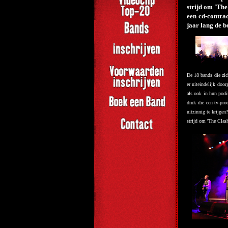
strijd om 'Th
een cd-contra
jaar lang de 
De 18 bands die zic
er uiteindelijk doo
als ook in hun podi
druk die een tv-pro
uitzinnig te krijge
strijd om 'The Clas