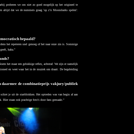
arbij proberen we om niet zo goed mogelijk op het origineel te
gen altijd dat we de nummers graag 'op z’n Moonsharks spelen':
democratisch bepaald?
ens het repeteren snel genoeg of het naar onze zin is. Sommige
geeft, haha."
Bands?
Noem het maar een gelukkige reflex, achteraf. We zijn er namelijk
sioneel en weet waar het in de muziek om draait. De begeleiding
en daarmee de combinatieprijs vakjury/publiek
chiet je uit de startblokken. Het optreden was van begin af aan
 Hier staan ook prachtige foto's door fans gemaakt."