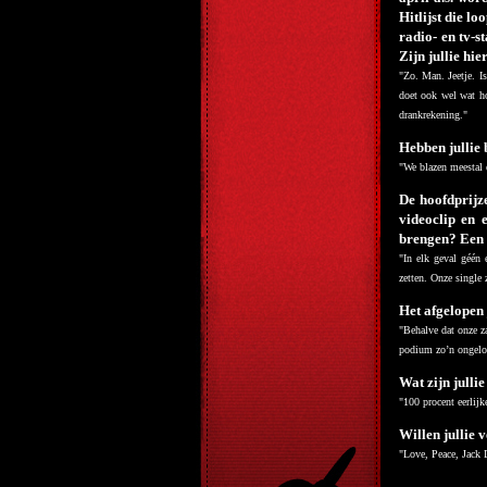
Hitlijst die l
radio- en tv-s
Zijn jullie hi
"Zo. Man. Jeetje. I
doet ook wel wat h
drankrekening."
Hebben jullie 
"We blazen meestal 
De hoofdprijz
videoclip en 
brengen? Een 
"In elk geval géén 
zetten. Onze single
Het afgelopen 
"Behalve dat onze z
podium zo’n ongeloo
Wat zijn julli
"100 procent eerlijk
Willen jullie 
"Love, Peace, Jack