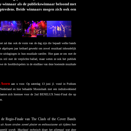
ry-winnaar als de publiekswinnaar beloond met
 optredens. Beide winnaars mogen zich ook een
et zal dan ook de vorm van de dag zijn die bepaalt welke bands
het afgelopen jaar keihard gewerkt om zowel muzikaal inhoudelijk
ste uitdagingen in hun muzikale carrière. Hoe gaan ze om met de
os stil met de verplichte ballad, maar weten ze ook het publiek
 we de hoofdrolspelers in de eindfase van deze boeiende muzikale
 Assen
aan u voor.
Op zaterdag 13 juni jl. vond in Podium
 Nederland en hier behaalde Moonshark met een indrukwekkend
plaatste zich hiermee voor de 2nd BENELUX Semi-Final die op
am.
s de Regio-Finale van The Clash of the Cover Bands
t Assen stralen zoveel plezier en enthousiasme uit tijdens hun
espeeld wordt. Muzikaal technisch klopt het allemaal wat deze