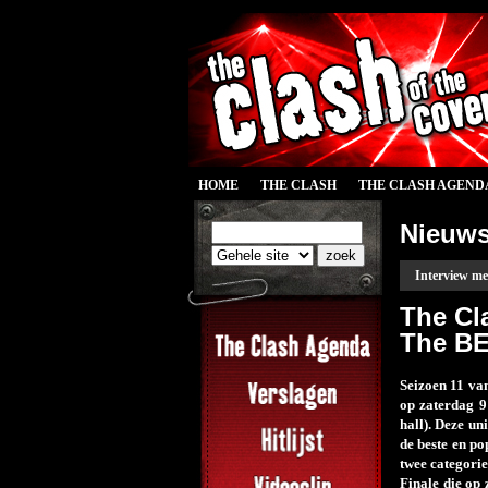
HOME
THE CLASH
THE CLASH AGEND
Nieuw
Interview m
The Cl
The BE
Seizoen 11 va
op zaterdag 9
hall). Deze un
de beste en po
twee categori
Finale die op