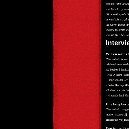
mannen laten horen
van Thin Lizzy en d
bij de vakjury als 
de muzikale strijd
the Cover Bands Awa
vakjury tot beste 
van dit 11e The Cla
Interv
Wie en wat is
"Moonshark is een 
origineel maar verd
We hebben 5 haaibaa
- Rik Dijkstra (Sand
- Franz van der Zee 
- Pieter Havinga (H
- Richard van der V
- vliegende haai Han
Hoe lang besta
"Moonshark is opger
manier waarop zij 
gitaarcoach van Hans
Wat is op dit 