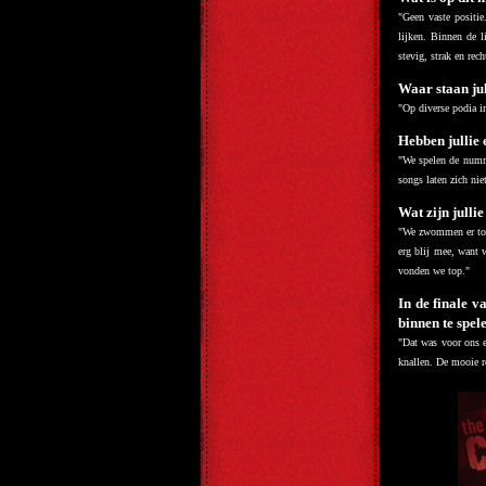
"Geen vaste positie
lijken. Binnen de l
stevig, strak en rech
Waar staan jul
"Op diverse podia i
Hebben jullie
"We spelen de numme
songs laten zich ni
Wat zijn julli
"We zwommen er toeva
erg blij mee, want 
vonden we top."
In de finale 
binnen te spele
"Dat was voor ons e
knallen. De mooie r