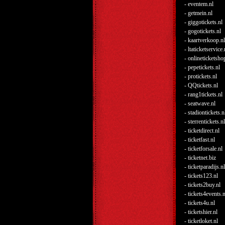
- eventem.nl
- getmein.nl
- giggotickets.nl
- gogotickets.nl
- kaartverkoop.nl
- ltaticketservice.
- onlineticketsho
- pepetickets.nl
- protickets.nl
- QQtickets.nl
- rang1tickets.nl
- seatwave.nl
- stadiontickets.n
- sterrentickets.nl
- ticketdirect.nl
- ticketfast.nl
- ticketforsale.nl
- ticketnet.biz
- ticketparadijs.nl
- tickets123.nl
- tickets2buy.nl
- tickets4events.n
- tickets4u.nl
- ticketshier.nl
- ticketloket.nl