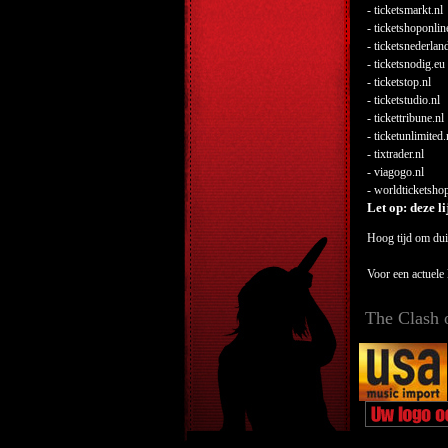
- ticketsmarkt.nl
- ticketshoponlin
- ticketsnederlan
- ticketsnodig.eu
- ticketstop.nl
- ticketstudio.nl
- tickettribune.nl
- ticketunlimited.
- tixtrader.nl
- viagogo.nl
- worldticketshop
Let op: deze l
Hoog tijd om duid
Voor een actuele 
The Clash 