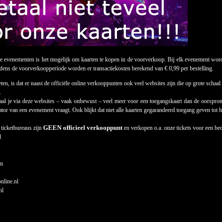
ze evenementen is het mogelijk om kaarten te kopen in de voorverkoop. Bij elk evenement word
jdens de voorverkoopperiode worden er transactiekosten berekend van € 0,99 per bestelling.
ten, is dat er naast de officiële online verkooppunten ook veel websites zijn die op grote scha
.
aal je via deze websites – vaak onbewust – veel meer voor een toegangskaart dan de oorspronk
sator van een evenement vraagt. Ook blijkt dat niet alle kaarten gegarandeerd toegang geven tot 
GEEN officieel verkooppunt
 ticketbureaus zijn
en verkopen o.a. onze tickets voor een be
l
om
online.nl
nl