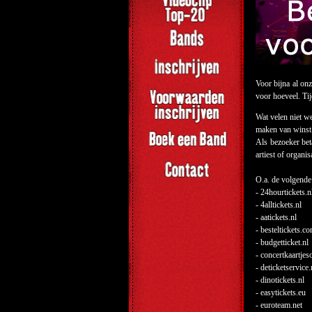
Voor bijna al on
voor hoeveel. Ti
Wat velen niet we
maken van winst
Als bezoeker bet
artiest of organi
O.a. de volgende
- 24hourtickets.n
- 4alltickets.nl
- aatickets.nl
- besteltickets.c
- budgetticket.nl
- concertkaartjes
- deticketservice.
- dinotickets.nl
- easytickets.eu
- euroteam.net