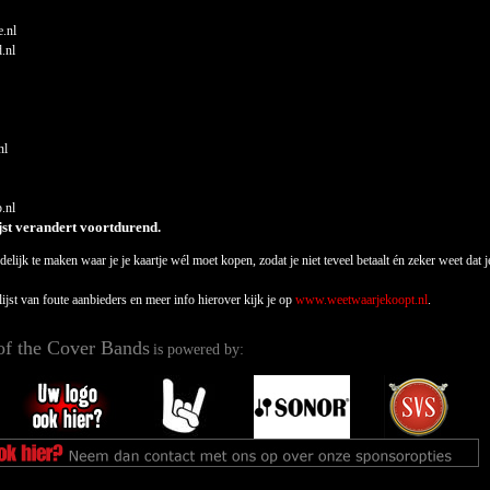
e.nl
d.nl
nl
.nl
ijst verandert voortdurend.
elijk te maken waar je je kaartje wél moet kopen, zodat je niet teveel betaalt én zeker weet da
lijst van foute aanbieders en meer info hierover kijk je op
www.weetwaarjekoopt.nl
.
of the Cover Bands
is powered by: