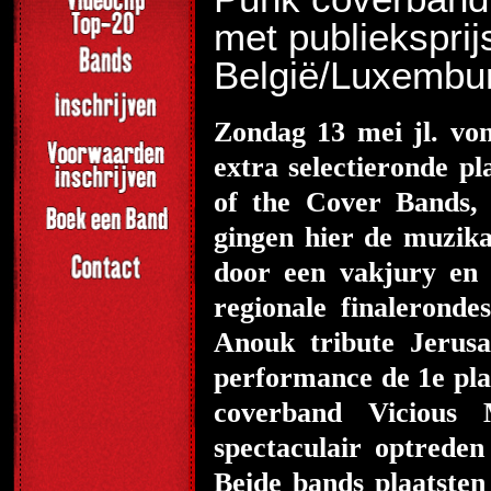
met publieksprij
België/Luxembu
Zondag 13 mei jl. vo
extra selectieronde p
of the Cover Bands
gingen hier de muzika
door een vakjury en 
regionale finalerond
Anouk tribute Jerus
performance de 1
e
pla
coverband Vicious
spectaculair optrede
Beide bands plaatsten