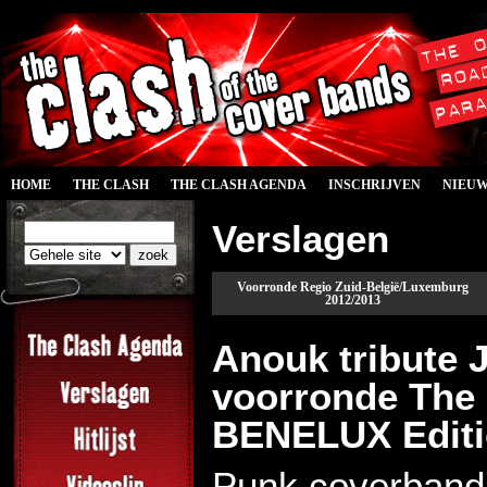
HOME
THE CLASH
THE CLASH AGENDA
INSCHRIJVEN
NIEU
Verslagen
Voorronde Regio Zuid-België/Luxemburg
2012/2013
Anouk tribute 
voorronde The 
BENELUX Edit
Punk coverband 