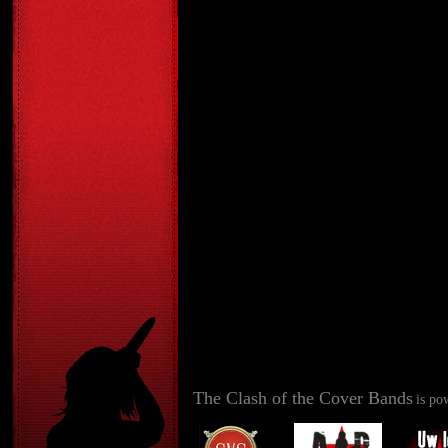
The Clash of the Cover Bands
is po