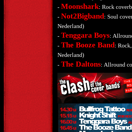
Moonshark
-
: Rock cover
Not2Bigband
-
: Soul cove
Nederland)
Tenggara Boys
-
: Allroun
The Booze Band
-
: Rock,
Nederland)
The Daltons
-
: Allround c