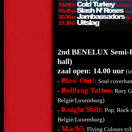
2nd BENELUX Semi-Fi
hall)
zaal open: 14.00 uur
(in
Blow Out!
-
: Soul coverba
Bullfrog Tattoo
-
: Rory G
België/Luxemburg)
Knight Shift
-
: Pop, Rock 
België/Luxemburg)
Mach5
-
: Flying Colours tr