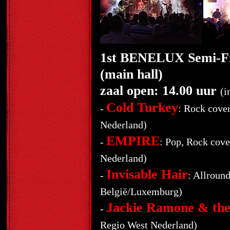
1st BENELUX Semi-Fi
(main hall)
zaal open: 14.00 uur
(i
Cold Turkey
-
: Rock cove
Nederland)
EMPIRE
-
: Pop, Rock cov
Nederland)
Invisable Hair
-
: Allroun
België/Luxemburg)
Jackie Ramone & the
-
Regio West Nederland)