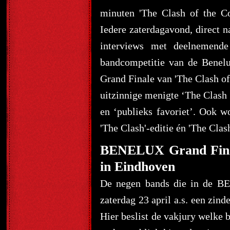
minuten 'The Clash of the 
Iedere zaterdagavond, direct n
interviews met deelnemend
bandcompetitie van de Benelux
Grand Finale van 'The Clash o
uitzinnige menigte ‘The Clash 
en ‘publieks favoriet’. Ook w
'The Clash'-editie én 'The Clash
BENELUX Grand Finale
in Eindhoven
De negen bands die in de B
zaterdag 23 april a.s. een z
Hier beslist de vakjury welke