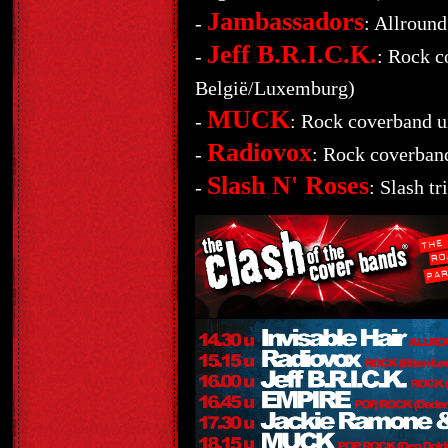
Jambassadors
-
: Allround
Jeff B.R.I.C.K.
-
: Rock c
België/Luxemburg)
MUCK
-
: Rock coverband u
Radiovox
-
: Rock coverband
Slash N' Roses
-
: Slash t