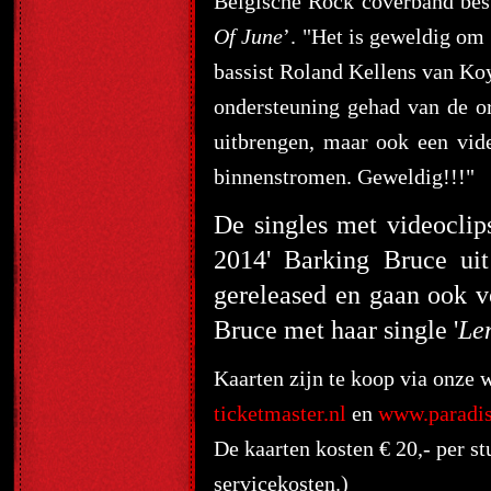
Belgische Rock coverband best
Of June
’. "Het is geweldig om
bassist Roland Kellens van Ko
ondersteuning gehad van de or
uitbrengen, maar ook een vid
binnenstromen. Geweldig!!!"
De singles met videoclip
2014' Barking Bruce uit
gereleased en gaan ook vo
Bruce met haar single '
Le
Kaarten zijn te koop via onze
ticketmaster.nl
en
www.paradis
De kaarten kosten € 20,- per s
servicekosten.)