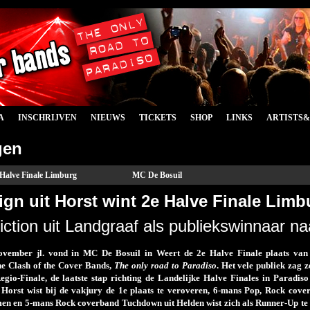
A
INSCHRIJVEN
NIEUWS
TICKETS
SHOP
LINKS
ARTISTS
gen
 Halve Finale Limburg
MC De Bosuil
gn uit Horst wint 2e Halve Finale Limb
ction uit Landgraaf als publiekswinnaar n
ovember jl. vond in MC De Bosuil in Weert de 2
e
Halve Finale plaats van
e Clash of the Cover Bands,
The only road to Paradiso
. Het vele publiek zag 
Regio-Finale, de laatste stap richting de Landelijke Halve Finales in Parad
Horst wist bij de vakjury de 1
e
plaats te veroveren, 6-mans Pop, Rock cove
en en 5-mans Rock coverband Tuchdown uit Helden wist zich als Runner-Up te 