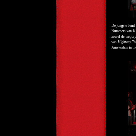
De jongste band 
Nummers van Kat
zowel de vakjury
van
Highway To
Amsterdam in me