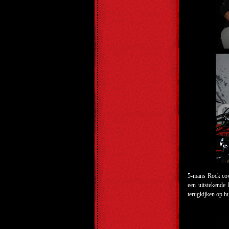
5-mans Rock co
een uitstekende 
terugkijken op h