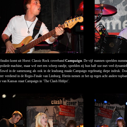
Campaign
finalist komt uit Horst: Classic Rock coverband
. De vijf mannen speelden numme
geoliede machine, maar wel met een scherp randje, speelden zij hun half uur met veel dynamie
 Zowel in de samenzang als ook in de leadzang maakt Campaign regelmatig diepe indruk. Doo
eer verdiend in de Regio-Finale van Limburg. Hierin nemen ze het op tegen acht andere topba
n
van Kansas staat Campaign in ‘The Clash Hitlijst’.