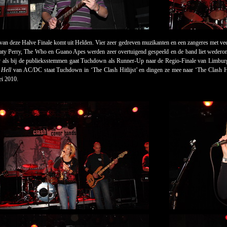
van deze Halve Finale komt uit Helden. Vier zeer gedreven muzikanten en een zangeres met 
y Perry, The Who en Guano Apes werden zeer overtuigend gespeeld en de band liet wederom 
 als bij de publieksstemmen gaat Tuchdown als Runner-Up naar de Regio-Finale van Limburg, 
 Hell
van AC/DC staat Tuchdown in ‘The Clash Hitlijst’ en dingen ze mee naar ‘The Clash Hi
i 2010.