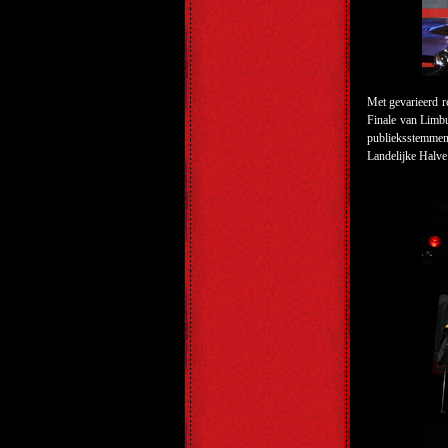
Met gevarieerd 
Finale van Limbu
publieksstemmen
Landelijke Halve