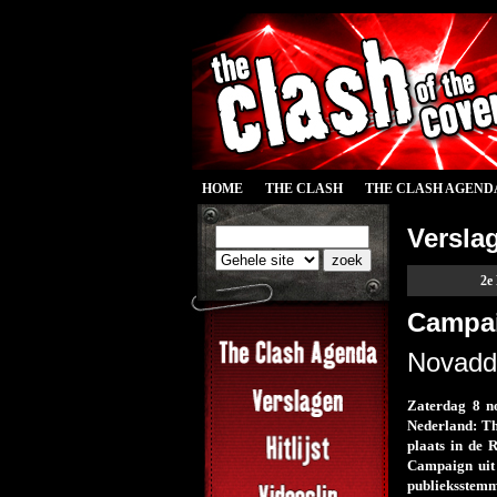
HOME
THE CLASH
THE CLASH AGEND
Versla
2e
Campai
Novaddi
Zaterdag 8 n
Nederland: Th
plaats in de 
Campaign uit 
publieksstemm