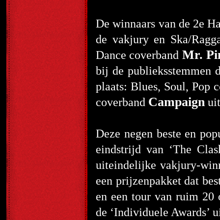
De winnaars van de 2
e
Ha
de vakjury en Ska/Ragg
Mr. Pi
Dance coverband
bij de publieksstemmen d
plaats: Blues, Soul, Pop
Campaign
coverband
ui
Deze negen beste en popu
eindstrijd van ‘The Cla
uiteindelijke vakjury-win
een prijzenpakket dat bes
en een tour van ruim 20 
de ‘Individuele Awards’ u