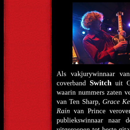
Als vakjurywinnaar va
Switch
coverband
uit G
waarin nummers zaten ve
van Ten Sharp,
Grace Ke
Rain
van Prince verover
publiekswinnaar naar 
uitgeroepen tot beste git