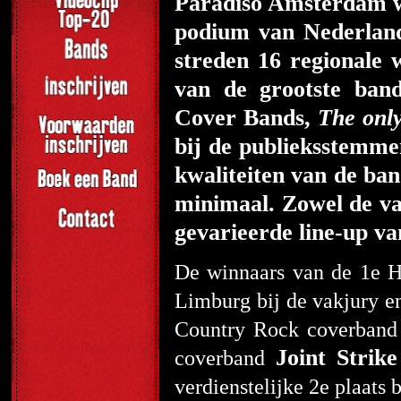
Paradiso Amsterdam wa
podium van Nederland
streden 16 regionale 
van de grootste ban
Cover Bands,
The only
bij de publieksstemme
kwaliteiten van de ban
minimaal. Zowel de vak
gevarieerde line-up va
De winnaars van de 1
e
Ha
Limburg bij de vakjury 
Country Rock coverban
Joint Strike
coverband
verdienstelijke 2
e
plaats b