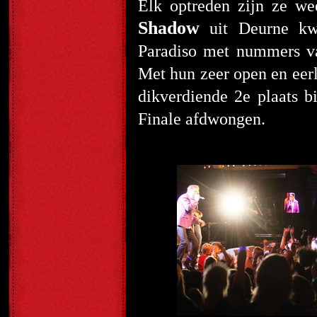
Elk optreden zijn ze w
Shadow
uit Deurne kw
Paradiso met nummers va
Met hun zeer open en eer
dikverdiende 2
e
plaats b
Finale afdwongen.