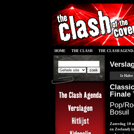
HOME
THE CLASH
THE CLASH AGEND
Versla
1e Halve
Classi
Finale
Pop/Roc
Bosuil
Zaterdag 10 n
en Zeeland) i