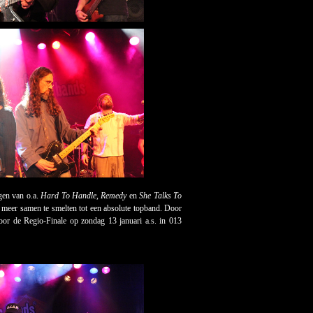
gen van o.a.
Hard To Handle
,
Remedy
en
She Talks To
ds meer samen te smelten tot een absolute topband. Door
oor de Regio-Finale op zondag 13 januari a.s. in 013