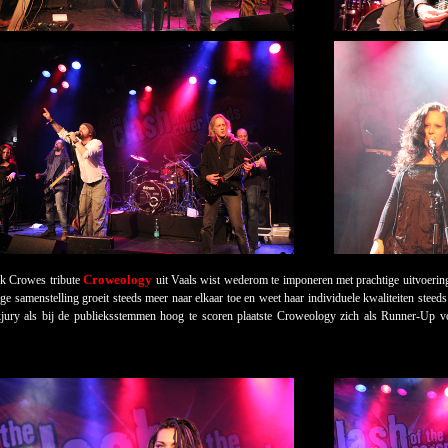
Croweology
k Crowes tribute
uit Vaals wist wederom te imponeren met prachtige uitvoerin
ge samenstelling groeit steeds meer naar elkaar toe en weet haar individuele kwaliteiten stee
kjury als bij de publieksstemmen hoog te scoren plaatste Croweology zich als Runner-Up v