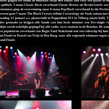
ubliek gingen zes bands de muzikale strijd met elkaar aan voor een plaats in 
t publiek. 5-mans Classic Rock coverband Classic Breeze uit Breda/Goirle wer
ksstemmen ging de overwinning naar 6-mans Pop/Rock coverband In the Pocket 
e scoren gaat 7-mans The Black Crowes tribute Croweology uit Vaals samen met
 zondag 13 januari a.s. plaatsvindt in Poppodium 013 in Tilburg (main hall). T
aties gemaakt en krijgen alle bands van hun beste nummer een live-single v
itlijst wordt wekelijks geplugd bij alle radio- en tv-stations in de Benelux. De 
 en populairste coverband van Regio Zuid Nederland ook een videoclip bij hun 
Finals in Paard van Troje in Den Haag waar alle regionale winnaars tegen elk
nd Finale.