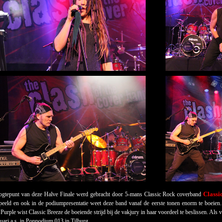
Classi
ogtepunt van deze Halve Finale werd gebracht door 5-mans Classic Rock coverband
eeld en ook in de podiumpresentatie weet deze band vanaf de eerste tonen enorm te boeien.
rple wist Classic Breeze de boeiende strijd bij de vakjury in haar voordeel te beslissen. Als
uari a.s. in Poppodium 013 in Tilburg.