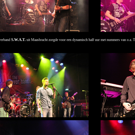
S.W.A.T.
verband
uit Maasbracht zorgde voor een dynamisch half uur met nummers van o.a. T