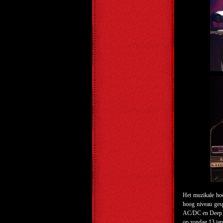
Het muzikale ho
hoog niveau gesp
AC/DC en Deep Pu
op zondag 13 jan