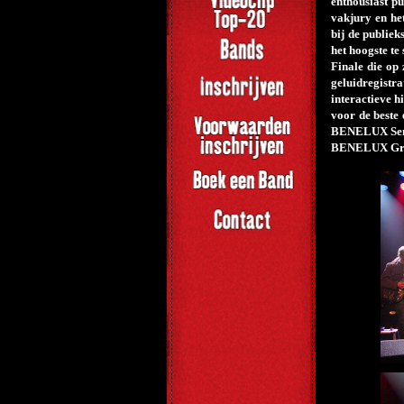
enthousiast p
vakjury en he
bij de publie
het hoogste t
Finale die op
geluidregistr
interactieve h
voor de beste
BENELUX Semi-
BENELUX Gra