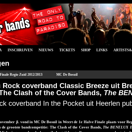
A
INSCHRIJVEN
NIEUWS
TICKETS
SHOP
LINKS
ARTISTS
gen
 Finale Regio Zuid 2012/2013
MC De Bosuil
c Rock coverband Classic Breeze uit Bre
 The Clash of the Cover Bands,
The BEN
k coverband In the Pocket uit Heerlen pu
ovember jl. vond in MC De Bosuil in Weert de 1
e
Halve Finale plaats voor Re
n de grootste bandcompetitie: The Clash of the Cover Bands,
The BENELUX Ed