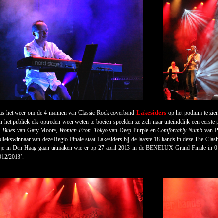
Lakesiders
as het weer om de 4 mannen van Classic Rock coverband
op het podium te zien
 het publiek elk optreden weer weten te boeien speelden ze zich naar uiteindelijk een eerste 
e Blues
van Gary Moore,
Woman From Tokyo
van Deep Purple en
Comfortably Numb
van Pi
bliekswinnaar van deze Regio-Finale staat Lakesiders bij de laatste 18 bands in deze The Cl
oje in Den Haag gaan uitmaken wie er op 27 april 2013 in de BENELUX Grand Finale in 0
012/2013’.