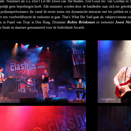
alte. Nummers als o.a.
Don’t Let Me Down
van The Beatles,
Feel Good Inc.
van Gorillaz en
genlijk geen beperkingen heeft. Alle nummers worden door de bandleden naar zich toe getrokk
 podiumperformance die vanaf de eerste tonen een dynamische interactie met het publiek tot st
t een voorbeeldfunctie de toekomst in gaat. That’s What She Said gaat als vakjurywinnaar 
Robin Brinkman
Joost Ni
n in Paard van Troje in Den Haag. Drummer
en toetsenist
ze finale en daarmee genomineerd voor de Individuele Awards.