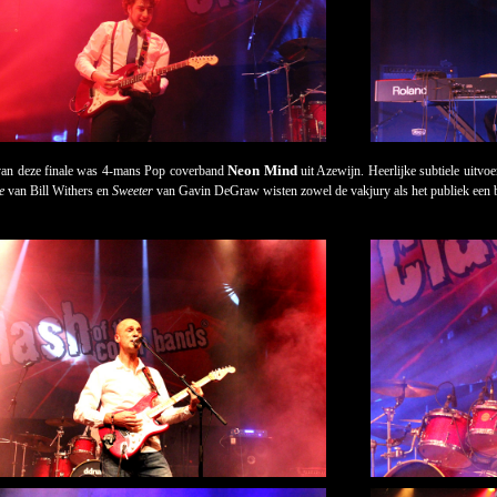
Neon Mind
van deze finale was 4-mans Pop coverband
uit Azewijn. Heerlijke subtiele uitv
e
van Bill Withers en
Sweeter
van Gavin DeGraw wisten zowel de vakjury als het publiek een b