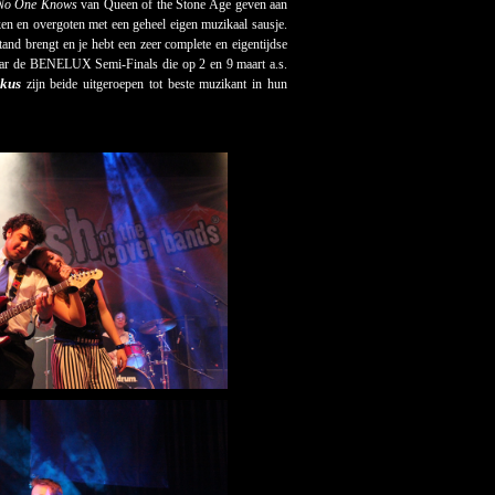
No One Knows
van Queen of the Stone Age geven aan
en en overgoten met een geheel eigen muzikaal sausje.
and brengt en je hebt een zeer complete en eigentijdse
naar de BENELUX Semi-Finals die op 2 en 9 maart a.s.
ekus
zijn beide uitgeroepen tot beste muzikant in hun