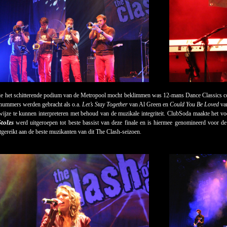
die het schitterende podium van de Metropool mocht beklimmen was 12-mans Dance Classics 
nummers werden gebracht als o.a.
Let’s Stay Together
van Al Green en
Could You Be Loved
van
wijze te kunnen interpreteren met behoud van de muzikale integriteit. ClubSoda maakte het voo
tolzs
werd uitgeroepen tot beste bassist van deze finale en is hiermee genomineerd voor
tgereikt aan de beste muzikanten van dit The Clash-seizoen.