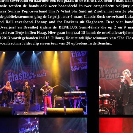
lairste coverband en daarmee ook een plaats in de BENELUX Semi-Finals waar 
inale werden de bands ook weer beoordeeld in twee categorieën: vakjury 
naar 5-mans Pop coverband That’s What She Said uit Zwolle, met een 2
e
pla
 de publieksstemmen ging de 1
e
prijs naar 4-mans Classic Rock coverband Lakes
d Roll coverband Jhonny and the Rockers uit Slagharen. Deze vier band
 Overijssel en Drenthe) tijdens de BENELUX Semi-Finals die op 2 en 9 ma
rd van Troje in Den Haag. Hier gaan in totaal 18 bands de muzikale strijd met 
il 2013 wordt gehouden in 013 Tilburg. De uiteindelijke winnaars van ‘The Cl
d-contract met videoclip en een tour van 20 optredens in de Benelux.