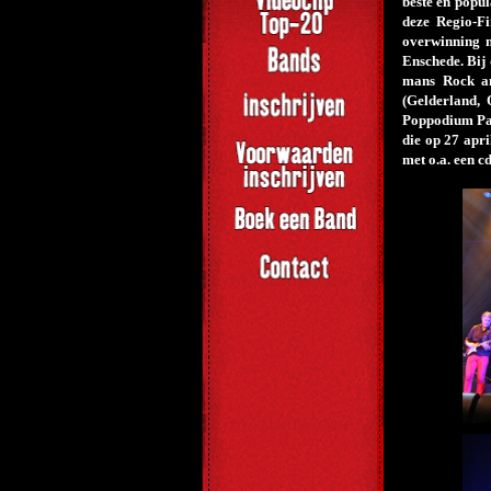
beste en popu
deze Regio-F
overwinning 
Enschede. Bij
mans Rock an
(Gelderland,
Poppodium Paa
die op 27 apr
met o.a. een c