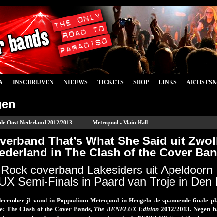
A
INSCHRIJVEN
NIEUWS
TICKETS
SHOP
LINKS
ARTISTS
gen
ale Oost Nederland 2012/2013
Metropool - Main Hall
verband That’s What She Said uit Zwoll
ederland in The Clash of the Cover Ba
 Rock coverband Lakesiders uit Apeldoorn 
X Semi-Finals in Paard van Troje in Den
ecember jl. vond in Poppodium Metropool in Hengelo de spannende finale pla
e: The Clash of the Cover Bands,
The BENELUX Edition
2012/2013. Negen ba