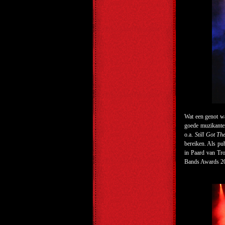
Wat een genot w
goede muzikanten
o.a.
Still Got Th
bereiken. Als pu
in Paard van Tr
Bands Awards 2