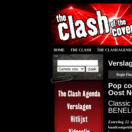
HOME
THE CLASH
THE CLASH AGEND
Versla
Regio-Fin
Pop co
Oost N
Classic
BENELU
Zaterdag 22 d
bandcompetiti