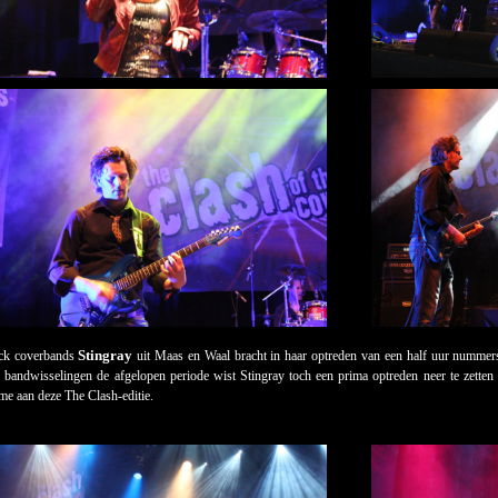
Stingray
ck coverbands
uit Maas en Waal bracht in haar optreden van een half uur nummer
bandwisselingen de afgelopen periode wist Stingray toch een prima optreden neer te zetten
me aan deze The Clash-editie.