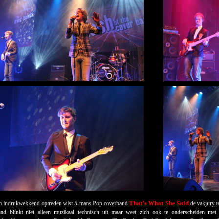
That’s What She Said
 indrukwekkend optreden wist 5-mans Pop coverband
de vakjury t
nd blinkt niet alleen muzikaal technisch uit maar weet zich ook te onderscheiden met 