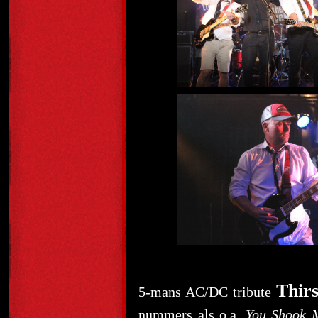
Thirs
5-mans AC/DC tribute
nummers als o.a.
You Shook 