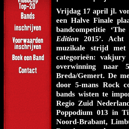
Vrijdag 17 april jl. 
een Halve Finale pla
bandcompetitie ‘Th
Edition
2015’. Acht 
muzikale strijd me
categorieën: vakjury
overwinning naar 
Breda/Gemert. De me
door 5-mans Rock c
bands wisten te impo
Regio Zuid Nederland
Poppodium 013 in Ti
Noord-Brabant, Limb