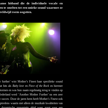
nse hitband die de individuele vocale en
en te smelten tot een unieke sound waarmee ze
ereldwijd roem oogstten.
further’ wist Mother’s Finest haar specifieke sound
at hits als
Baby love
en
Piece of the Rock
en hiermee
estormen en was hun naam regelmatig terug te vinden op
n Nederland werd ‘Another Mother Further’ na een zeer
 succes. Door de jaren heen heeft Mother’s Finest ook
tredens waarin niet alleen de muzikale kwaliteiten van
dynamische presentatie altijd weer zorgt voor een