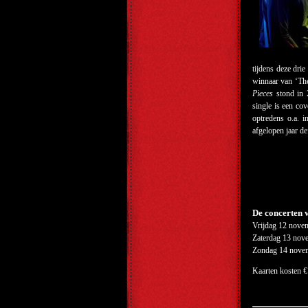
tijdens deze dri
winnaar van ‘The
Pieces
stond in 
single is een c
optredens o.a. i
afgelopen jaar def
De concerten 
Vrijdag 12 nove
Zaterdag 13 nov
Zondag 14 novem
Kaarten kosten € 