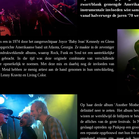
zwart/blank gemengde Amerikaa
instrumentale invloeden wist sam
vanaf halverwege de jaren ‘70 w
is een in 1974 door het zangersechtpaar Joyce ‘Baby Jean’ Kennedy en Glenn
gerichte Amerikaanse band uit Atlanta, Georgia. Ze maakte in de zeventiger
l indrukwekkende albums, waarop Rock, Funk en Soul tot een aantrekkelijke
gebracht. In die tijd was deze originele combinatie van verschillende
eer opmerkelijk te noemen. Met deze mix en daarbij nog de invloeden van
Metal hebben ze menig artiest aan de hand genomen in hun ontwikkeling,
, Lenny Kravitz en Living Color.
Op haar derde album ‘Another Mother 
definitief neer te zetten. Het album bev
wisten ze wereldwijd de hitlijsten te b
de affiches van de grote festivals. I
geslaagd optreden op Pinkpop een groot
een reputatie opgebouwd met hun live op
ongekend niveau zijn, maar ook hun 