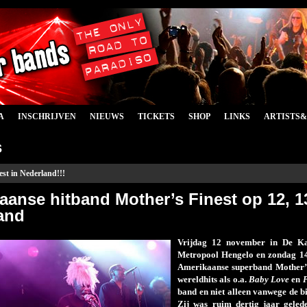
A
INSCHRIJVEN
NIEUWS
TICKETS
SHOP
LINKS
ARTISTS
s
est in Nederland!!!
aanse hitband Mother’s Finest op 12, 1
and
Vrijdag 12 november in De K
Metropool Hengelo en zondag 14
Amerikaanse superband Mother’s 
wereldhits als o.a.
Baby Love
en
P
band en niet alleen vanwege de 
Zij was ruim dertig jaar gelede