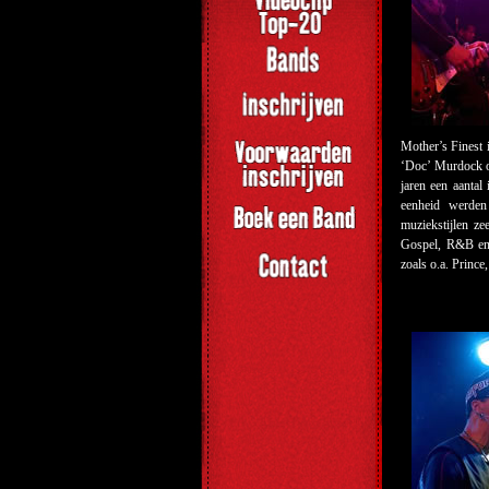
Mother’s Finest 
‘Doc’ Murdock op
jaren een aanta
eenheid werden 
muziekstijlen z
Gospel, R&B en 
zoals o.a. Prince