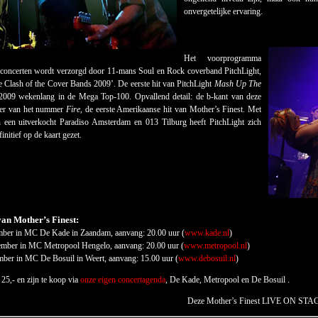
onvergetelijke ervaring.
Het voorprogramma
e concerten wordt verzorgd door 11-mans Soul en Rock coverband PitchLight,
 Clash of the Cover Bands 2009’. De eerste hit van PitchLight
Mash Up The
2009 wekenlang in de Mega Top-100. Opvallend detail: de b-kant van deze
over van het nummer
Fire
, de eerste Amerikaanse hit van Mother’s Finest. Met
n een uitverkocht Paradiso Amsterdam en 013 Tilburg heeft PitchLight zich
initief op de kaart gezet.
van Mother’s Finest:
mber in MC De Kade in Zaandam, aanvang: 20.00 uur (
www.kade.nl
)
ember in MC Metropool Hengelo, aanvang: 20.00 uur (
www.metropool.nl
)
ber in MC De Bosuil in Weert, aanvang: 15.00 uur (
www.debosuil.nl
)
25,- en zijn te koop via
onze eigen concertagenda
, De Kade, Metropool en De Bosuil .
Deze Mother’s Finest LIVE ON STAG