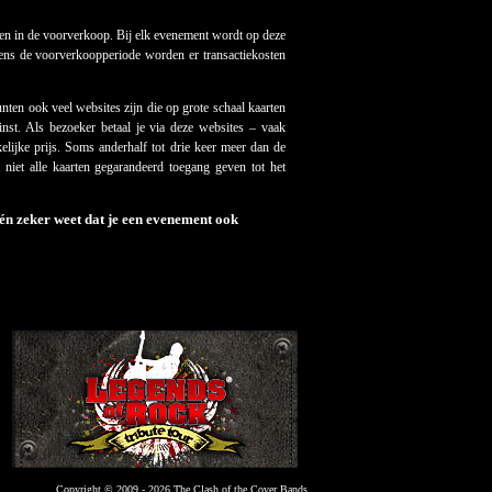
pen in de voorverkoop. Bij elk evenement wordt op deze
dens de voorverkoopperiode worden er transactiekosten
unten ook veel websites zijn die op grote schaal kaarten
st. Als bezoeker betaal je via deze websites – vaak
lijke prijs. Soms anderhalf tot drie keer meer dan de
t niet alle kaarten gegarandeerd toegang geven tot het
 én zeker weet dat je een evenement ook
Copyright © 2009 - 2026 The Clash of the Cover Bands