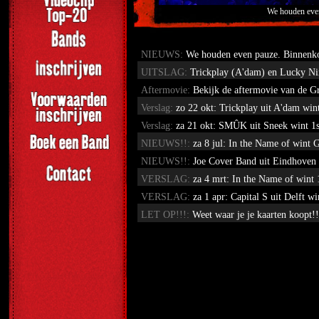
We houden even
NIEUWS:
We houden even pauze. Binnenkor
UITSLAG:
Trickplay (A'dam) en Lucky Ni
Aftermovie:
Bekijk de aftermovie van de 
Verslag:
zo 22 okt: Trickplay uit A'dam w
Verslag:
za 21 okt: SMÛK uit Sneek wint 1
NIEUWS!!:
za 8 jul: In the Name of win
NIEUWS!!:
Joe Cover Band uit Eindhoven 
VERSLAG:
za 4 mrt: In the Name of win
VERSLAG:
za 1 apr: Capital S uit Delf
LET OP!!!:
Weet waar je je kaarten koopt!!