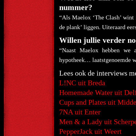
nummer?
“Als Maelox ‘The Clash’ wint
de plank’ liggen. Uiteraard e
Willen jullie verder no
“Naast Maelox hebben we al
hypotheek… laatstgenoemde wi
Lees ook de interviews m
L!NC uit Breda
Homemade Water uit Delf
Cups and Plates uit Midde
7NA uit Enter
Men & a Lady uit Scherp
PepperJack uit Weert